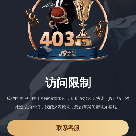
访问限制
尊敬的用户，由于相关法律限制，您所在地区无法访问J9产品，对
此造成的不便，我们深表歉意，您如有疑问请联系客服。
联系客服