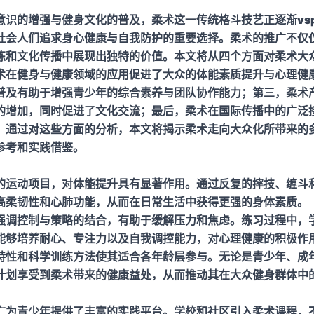
意识的增强与健身文化的普及，柔术这一传统格斗技艺正逐渐
v
社会人们追求身心健康与自我防护的重要选择。柔术的推广不仅
练和文化传播中展现出独特的价值。本文将从四个方面对柔术大
术在健身与健康领域的应用促进了大众的体能素质提升与心理健
普及有助于增强青少年的综合素养与团队协作能力；第三，柔术
的增加，同时促进了文化交流；最后，柔术在国际传播中的广泛
。通过对这些方面的分析，本文将揭示柔术走向大众化所带来的
参考和实践借鉴。
的运动项目，对体能提升具有显著作用。通过反复的摔技、缠斗
高柔韧性和心肺功能，从而在日常生活中获得更强的身体素质。
强调控制与策略的结合，有助于缓解压力和焦虑。练习过程中，
能够培养耐心、专注力以及自我调控能力，对心理健康的积极作
特性和科学训练方法使其适合各年龄层参与。无论是青少年、成
计划享受到柔术带来的健康益处，从而推动其在大众健身群体中
广为青少年提供了丰富的实践平台。学校和社区引入柔术课程，