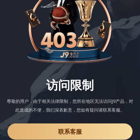
访问限制
尊敬的用户，由于相关法律限制，您所在地区无法访问J9产品，对
此造成的不便，我们深表歉意，您如有疑问请联系客服。
联系客服