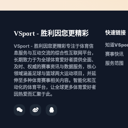
VSport - 胜利因您更精彩
快速链接
知道
VSpor
VSport - 胜利因您更精彩专注于体育信
息服务与互动交流的综合性互联网平台，
赛事快讯
长期致力于为全球体育爱好者提供全面、
服务范围
及时、权威的赛事资讯与数据服务，核心
领域涵盖足球与篮球两大运动项目，并延
伸至多种体育赛事相关内容。智能化和互
动化的体育平台，让全球更多体育爱好者
因热爱而汇聚于此。