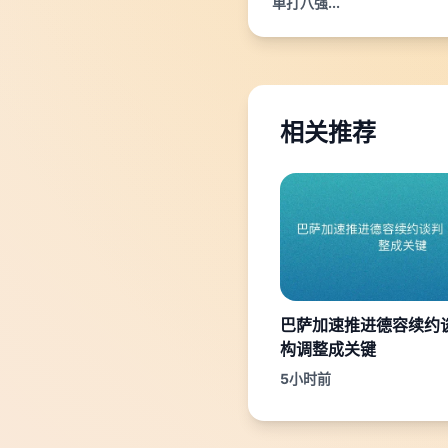
单打八强...
相关推荐
巴萨加速推进德容续约谈
构调整成关键
5小时前