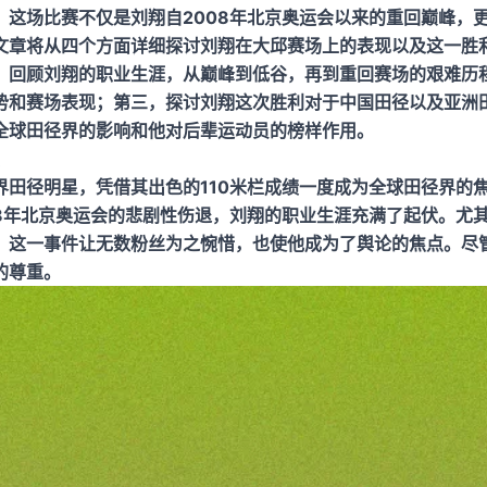
。这场比赛不仅是刘翔自2008年北京奥运会以来的重回巅峰，
文章将从四个方面详细探讨刘翔在大邱赛场上的表现以及这一胜
，回顾刘翔的职业生涯，从巅峰到低谷，再到重回赛场的艰难历
势和赛场表现；第三，探讨刘翔这次胜利对于中国田径以及亚洲
全球田径界的影响和他对后辈运动员的榜样作用。
田径明星，凭借其出色的110米栏成绩一度成为全球田径界的焦
8年北京奥运会的悲剧性伤退，刘翔的职业生涯充满了起伏。尤其
，这一事件让无数粉丝为之惋惜，也使他成为了舆论的焦点。尽
的尊重。