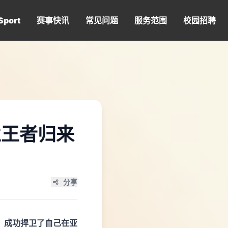
Sport
赛事快讯
常见问题
服务范围
校园招聘
栏王者归来
分享
军，成功捍卫了自己在亚