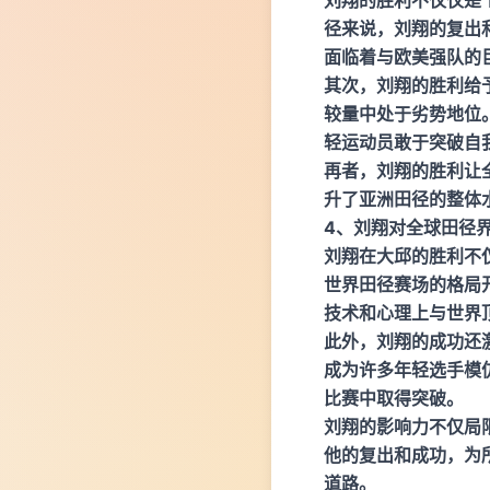
径来说，刘翔的复出
面临着与欧美强队的
其次，刘翔的胜利给
较量中处于劣势地位
轻运动员敢于突破自
再者，刘翔的胜利让
升了亚洲田径的整体
4、刘翔对全球田径
刘翔在大邱的胜利不
世界田径赛场的格局
技术和心理上与世界
此外，刘翔的成功还
成为许多年轻选手模
比赛中取得突破。
刘翔的影响力不仅局
他的复出和成功，为
道路。