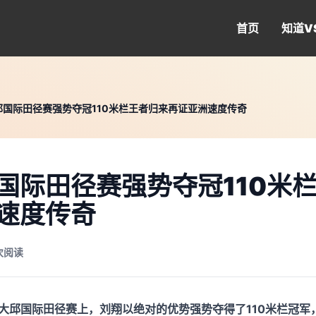
首页
知道
V
邱国际田径赛强势夺冠110米栏王者归来再证亚洲速度传奇
国际田径赛强势夺冠110米
速度传奇
 次阅读
年大邱国际田径赛上，刘翔以绝对的优势强势夺得了110米栏冠