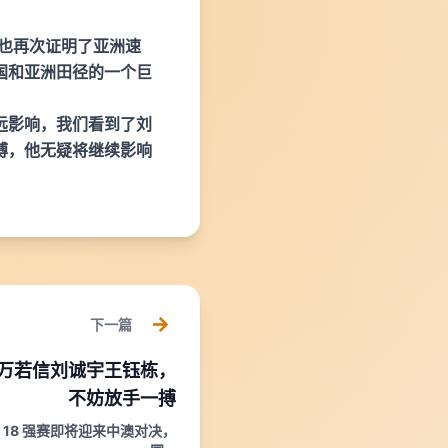
，也再次证明了亚洲速
国和亚洲田径的一个巨
远影响，我们看到了刘
搏，他无疑将继续影响
下一篇
万若信刘诚宇王钰栋，
不妨放手一搏
 18 强赛即将迎来中澳对决，